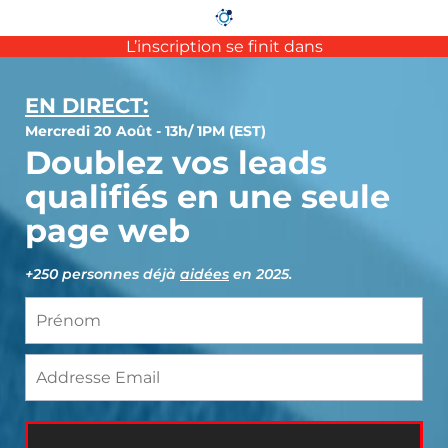
L’inscription se finit dans
EN DIRECT:
Mercredi 20 Août - 13h/ 1PM (EST)
Doublez vos leads
qualifiés en une seule
page web
+250 personnes
déjà
aidées
en 2025.